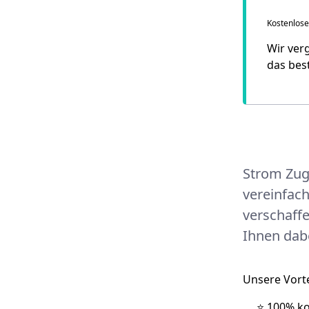
Montana 
Kostenloser
SWB
Wir verg
das bes
Strom Zug
vereinfac
verschaff
Ihnen dabe
Unsere Vorte
⭐️ 100% k