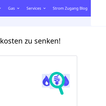
Kombitariff vergleichen
Gas
Services
Strom Zugang Blog
n
om
ltaik
ekosten zu senken!
m Vergleich