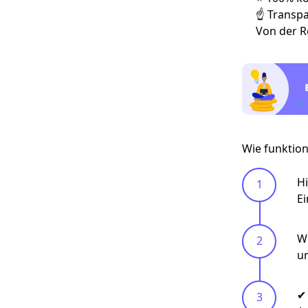
☝ Transpa
Von der R
Wie funktion
Hi
Ei
Wi
u
✔