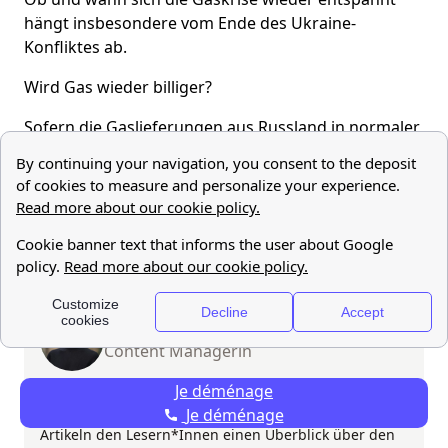
hängt insbesondere vom Ende des Ukraine-
Konfliktes ab.
Wird Gas wieder billiger?
Sofern die Gaslieferungen aus Russland in normaler
Höhe wieder aufgenommen werden oder
Deutschland sich von den Lieferungen aus Russland
unabhängig gemacht hat, ist zu vermuten, dass Gas
grundsätzlich wieder günstiger wird.
Aktualisiert am 2 Dez, 2022
anh
Content Managerin
Je déménage
Nach ihrem Abschluss ist Anh als Content Managerin
Je déménage
bei papernest eingestiegen. Ihr Ziel ist es, mit ihren
Artikeln den Lesern*Innen einen Überblick über den