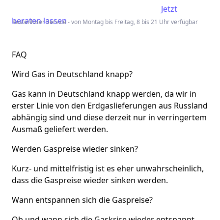
Jetzt
beraten lassen
Kostenloser Service - von Montag bis Freitag, 8 bis 21 Uhr verfügbar
FAQ
Wird Gas in Deutschland knapp?
Gas kann in Deutschland knapp werden, da wir in
erster Linie von den Erdgaslieferungen aus Russland
abhängig sind und diese derzeit nur in verringertem
Ausmaß geliefert werden.
Werden Gaspreise wieder sinken?
Kurz- und mittelfristig ist es eher unwahrscheinlich,
dass die Gaspreise wieder sinken werden.
Wann entspannen sich die Gaspreise?
Ob und wann sich die Gaskrise wieder entspannt