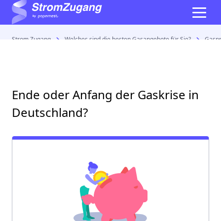
Strom Zugang
Welches sind die besten Gasangebote für Sie?
Gaspr
Ende oder Anfang der Gaskrise in
Deutschland?