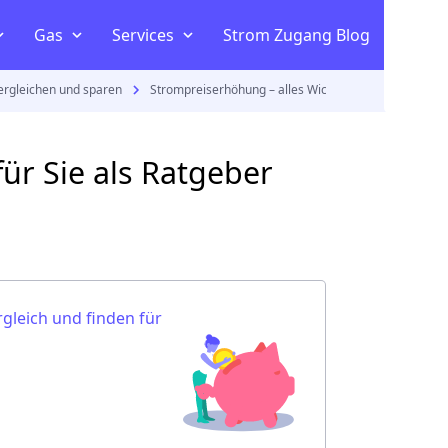
Gas
Services
Strom Zugang Blog
ergleichen und sparen
Strompreiserhöhung – alles Wichtige für Sie als Ra
Stromangebote vergleichen
om
ltaik
ür Sie als Ratgeber
m Vergleich
gleich und finden für