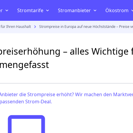
er
Stromtarife
Stromanbieter
Ökostrom
 für Ihren Haushalt
Strompreise in Europa auf neue Höchststände – Preise v
Gasanbieter
Gas
Strompreisvergleich
Die besten Stromanbieter
Ökostr
rechnen
Die besten Gasanbieter
Gasverbrauch berechnen
Strompreise
Günstige Stromanbieter
Photovo
reiserhöhung – alles Wichtige f
seln
Günstigsten Gasanbieter
Gasanbieter wechseln
e
Strompreiserhöhung
Ökostromanbieter
Ökostro
mengefasst
Gas kündigen
Preisgarantie Strom
Stromanbieter mit Prämie
 Anbieter die Strompreise erhöht? Wir machen den Marktver
 passenden Strom-Deal.
land
Gaspreisentwicklung
ach