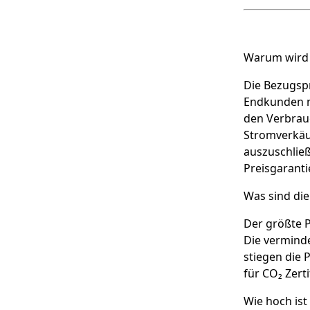
Warum wird 
Die Bezugsp
Endkunden ni
den Verbrauc
Stromverkäuf
auszuschließ
Preisgarant
Was sind die
Der größte P
Die vermind
stiegen die 
für CO₂ Zert
Wie hoch ist