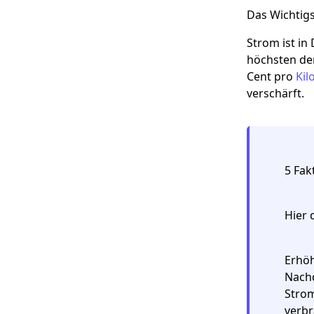
Das Wichtig
Strom ist in
höchsten der
Cent pro
Kil
verschärft.
5 Fak
Hier 
Erhö
Nachd
Strom
verbr