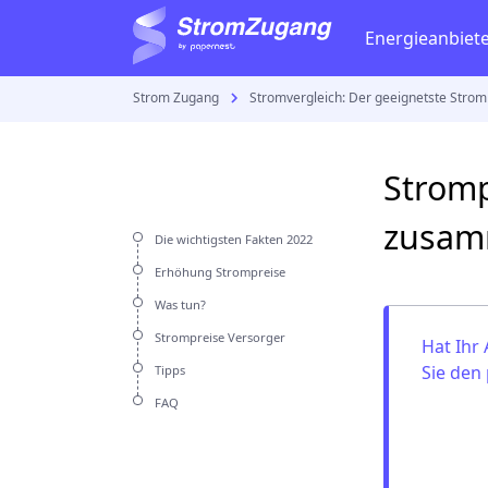
Energieanbiet
Strom Zugang
Stromvergleich: Der geeignetste Strom
Gastarife
Strom
Vattenfall
Gaspreisvergleich
Stromverbrauch be
E.ON
Stromp
Gaspreise
Stromanbieter wech
Stadtwerk
zusam
Gasvertrag
Stromzähler
Die wichtigsten Fakten 2022
RWE
Erhöhung Strompreise
Strom anmelden
Was tun?
Strom kündigen
EWE
Strompreise Versorger
Hat Ihr
Eprimo
Sie den
Tipps
FAQ
Aktuelles
EnBW
Gaskrise in Deutsch
E wie einf
Stromkrise