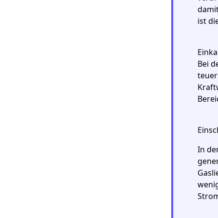
damit
ist d
Einka
Bei d
teuer
Kraft
Berei
Einsc
In de
gener
Gasli
wenig
Strom