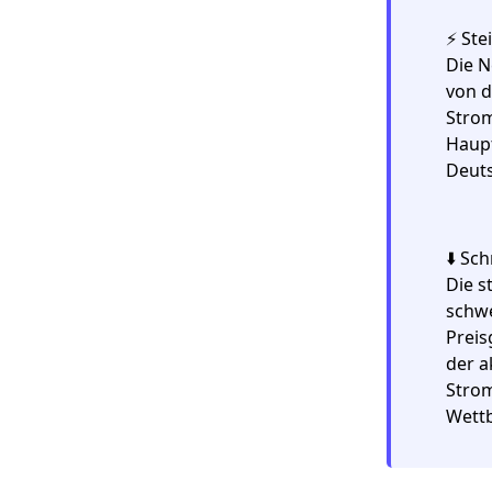
⚡️
Ste
Die N
von 
Strom
Haupt
Deuts
⬇️
Sch
Die s
schwe
Preis
der a
Strom
Wettb