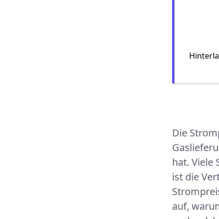
Montana 
SWB
Hinterl
Die Strom
Gaslieferu
hat. Viel
ist die Ve
Stromprei
auf, warum