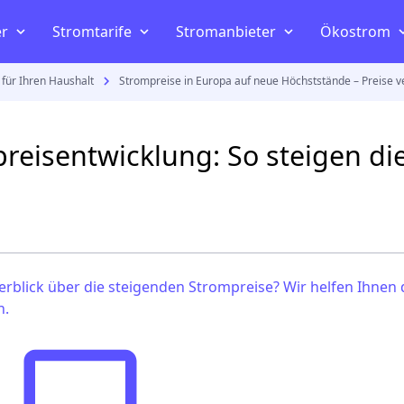
er
Stromtarife
Stromanbieter
Ökostrom
 für Ihren Haushalt
Strompreise in Europa auf neue Höchststände – Preise v
Gasanbieter
Gas
Angebote entdecke
Strompreisvergleich
Die besten Stromanbieter
Ökostr
rechnen
Die besten Gasanbieter
Gasverbrauch berechnen
Strompreise
Günstige Stromanbieter
Photovo
reisentwicklung: So steigen die
seln
Günstigsten Gasanbieter
Gasanbieter wechseln
e
Strompreiserhöhung
Ökostromanbieter
Ökostro
Gas kündigen
Preisgarantie Strom
Stromanbieter mit Prämie
erblick über die steigenden Strompreise? Wir helfen Ihnen 
n.
land
Gaspreisentwicklung
ach