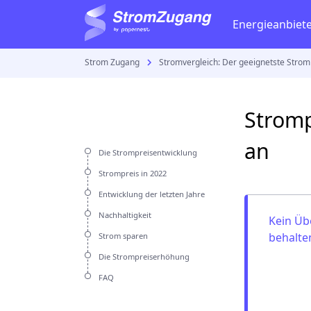
Energieanbiet
Strom Zugang
Stromvergleich: Der geeignetste Strom
Gastarife
Strom
Vattenfall
Gaspreisvergleich
Stromverbrauch be
E.ON
Stromp
Gaspreise
Stromanbieter wech
Stadtwerk
an
Gasvertrag
Stromzähler
Die Strompreisentwicklung
RWE
Strompreis in 2022
Strom anmelden
Entwicklung der letzten Jahre
Strom kündigen
EWE
Nachhaltigkeit
Kein Üb
Eprimo
behalte
Strom sparen
Die Strompreiserhöhung
Aktuelles
EnBW
FAQ
Gaskrise in Deutsch
E wie einf
Stromkrise