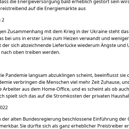
ass die Energieversorgung bald erheblich gestört sein wird
preistreibend auf die Energiemärkte aus
 2
gen Zusammenhang mit dem Krieg in der Ukraine steht das 
s bei uns in erster Linie zum Heizen verwandt und wenige
 der sich abzeichnende Lieferlücke wiederum Ängste und U
 nach oben treiben werden.
ie Pandemie langsam abzuklingen scheint, beeinflusst sie
ndemie verbringen die Menschen viel mehr Zeit Zuhause, u
le Arbeiter aus dem Home-Office, und es scheint als ob au
ich spielt sich das auf die Stromkosten der privaten Haushal
2022
 der alten Bundesregierung beschlossene Einführung der C
emerkbar. Sie dürfte sich als ganz erheblicher Preistreiber 