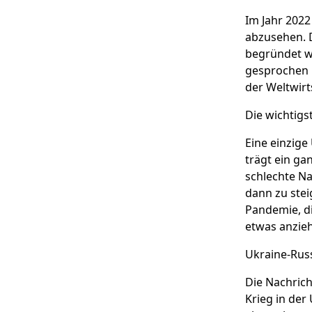
Im Jahr 2022
abzusehen. D
begründet w
gesprochen i
der Weltwirt
Die wichtig
Eine einzig
trägt ein g
schlechte Na
dann zu ste
Pandemie, di
etwas anzieh
Ukraine-Russ
Die Nachric
Krieg in der