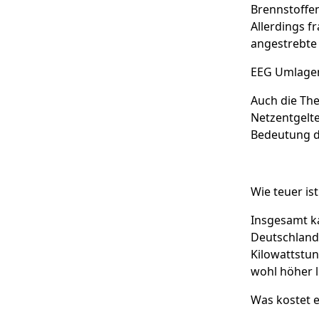
Brennstoffen
Allerdings f
angestrebte 
EEG Umlagen
Auch die Th
Netzentgelte
Bedeutung de
Wie teuer is
Insgesamt k
Deutschland 
Kilowattstun
wohl höher 
Was kostet 