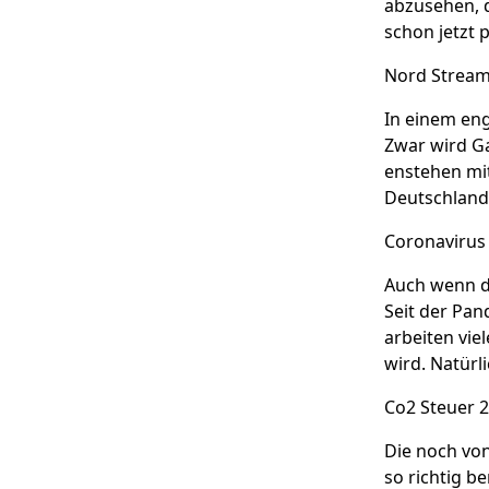
abzusehen, d
schon jetzt 
Nord Stream
In einem en
Zwar wird Ga
enstehen mit
Deutschland
Coronavirus
Auch wenn d
Seit der Pa
arbeiten vie
wird. Natürl
Co2 Steuer 
Die noch von
so richtig b