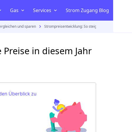
Kombitariff vergleichen
Gas
Services
Strom Zugang Blog
ergleichen und sparen
Strompreisentwicklung: So steigen die Preise in dies
n
om
ltaik
 Preise in diesem Jahr
m Vergleich
den Überblick zu