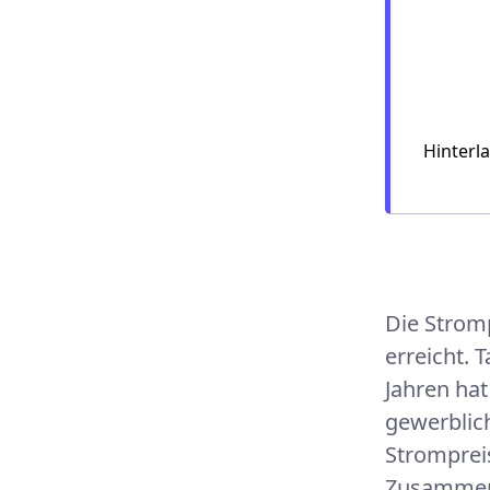
Montana 
SWB
Hinterl
Die Strom
erreicht. 
Jahren hat
gewerblic
Strompreis
Zusammenh