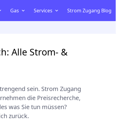
Gas
Services
Strom Zugang Blog
Kombitariff vergleichen
om
ltaik
h: Alle Strom- &
m Vergleich
strengend sein. Strom Zugang
ernehmen die Preisrecherche,
les was Sie tun müssen?
ich zurück.