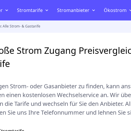
er
Stromtarife
Stromanbieter
Ökostrom
 Alle Strom- & Gastarife
Gasanbieter
Gas
Strompreisvergleich
Die besten Stromanbieter
Ökostr
rechnen
Die besten Gasanbieter
Gasverbrauch berechnen
Strompreise
Günstige Stromanbieter
Photovo
oße Strom Zugang Preisvergleic
seln
Günstigsten Gasanbieter
Gasanbieter wechseln
e
Strompreiserhöhung
Ökostromanbieter
Ökostro
ife
Gas kündigen
Preisgarantie Strom
Stromanbieter mit Prämie
igen Strom- oder Gasanbieter zu finden, kann an
nen einen kostenlosen Wechselservice an. Wir üb
n die Tarife und wechseln für Sie den Anbieter.
Al
en Sie uns Ihre Telefonnummer und lehnen Sie s
land
Gaspreisentwicklung
ach