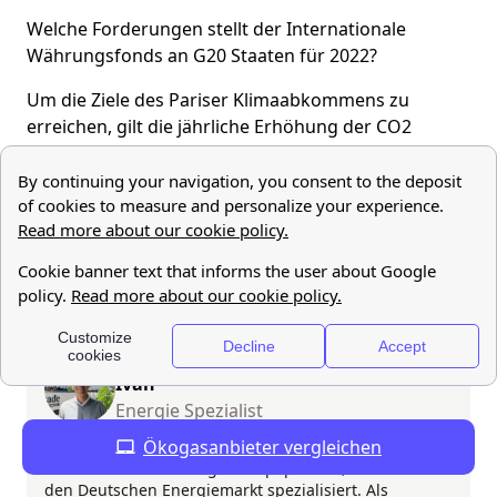
Welche Forderungen stellt der Internationale
Währungsfonds an G20 Staaten für 2022?
Um die Ziele des Pariser Klimaabkommens zu
erreichen, gilt die jährliche Erhöhung der CO2
Steuer für die betroffenen Länder. Der
Internationale Währungsfonds fordert die G20
Staaten auf, bis zum Jahr 2030 einen Mindestpreis
von 75 Dollar pro Tonne CO2 zu erreichen.
Aktualisiert am 2 Dez, 2022
Ivan
Energie Spezialist
Linkedin
Ökogasanbieter vergleichen
Ivan ist ein SEO manager bei papernest, der sich auf
den Deutschen Energiemarkt spezialisiert. Als