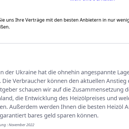
Strompreisentwicklung
Strom
Sie uns Ihre Verträge mit den besten Anbietern in nur wen
eßen.
 in der Ukraine hat die ohnehin angespannte La
. Die Verbraucher können den aktuellen Anstieg 
tgeber schauen wir auf die Zusammensetzung des 
land, die Entwicklung des Heizölpreises und wel
en. Außerdem werden Ihnen die besten Heizöl An
garantiert bares geld sparen können.
erung : November 2022