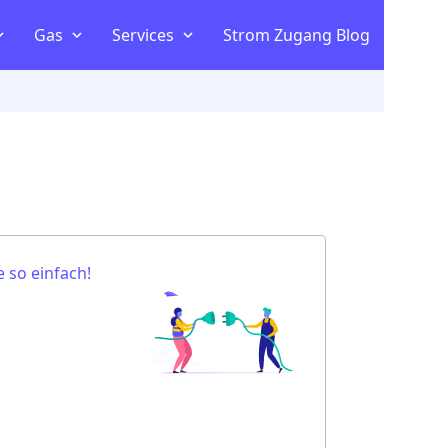
Gas
Services
Strom Zugang Blog
Kombitariff vergleichen
om
ltaik
m Vergleich
 so einfach!