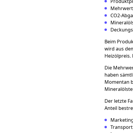
Produktpr
Mehrwert
CO2-Abga
Mineralöl
Deckungs
Beim Produkt
wird aus de
Heizölpreis.
Die Mehrwert
haben sämtli
Momentan bet
Mineralölste
Der letzte F
Anteil bestr
Marketin
Transport