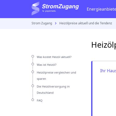
Energieanbiet
Strom Zugang
Heizölpreise aktuell und die Tendenz
Gastarife
Strom
Vattenfall
Gaspreisvergleich
Stromverbrauch be
E.ON
Heizöl
Gaspreise
Stromanbieter wech
Stadtwerk
Gasvertrag
Stromzähler
Was kostet Heizöl aktuell?
RWE
Was ist Heizöl?
Strom anmelden
Ihr Hau
Heizölpreise vergleichen und
Strom kündigen
EWE
sparen
Die Heizölversorgung in
Eprimo
Deutschland
Aktuelles
EnBW
FAQ
Gaskrise in Deutsch
E wie einf
Stromkrise