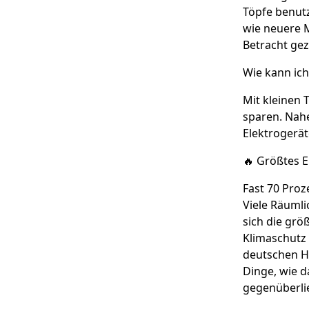
Töpfe benutz
wie neuere M
Betracht ge
Wie kann ic
Mit kleinen 
sparen. Nah
Elektrogerät
🔥
Größtes E
Fast 70 Proz
Viele Räuml
sich die grö
Klimaschutz 
deutschen Ha
Dinge, wie d
gegenüberli