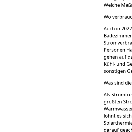
Welche Maßn
Wo verbrauc
Auch in 2022
Badezimmer 
Stromverbra
Personen Ha
gehen auf d
Kühl- und G
sonstigen G
Was sind die
Als Stromfr
größten Stro
Warmwasserbe
lohnt es sic
Solarthermie
darauf geach