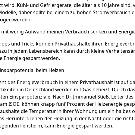
t wird. Kühl- und Gefriergeräte, die älter als 10 Jahre sind,
odelle, daher sollte bei einem zu hohen Stromverbrauch e
zogen werden.
h mit wenig Aufwand meinen Verbrauch senken und Energi
Tipps und Tricks können Privathaushalte ihren Energiever
ezu in jedem Lebensbereich kann durch kleine Verhaltensä
e Energie gespart werden.
insparpotential beim Heizen
ent des Energieverbrauch in einem Privathaushalt ist auf
ichkeiten in Deutschland werden mit Gas beheizt. Durch 
ßten Einsparpotenziale. Nach Dr. Immanuel Stieß, Leiter 
am ISOE, können knapp fünf Prozent der Heizenergie gespa
ushalte die Temperatur in ihrer Wohnung um ein halbes od
as Herunterdrehen der Heizung in der Nacht oder die richt
egenden Fenstern), kann Energie gespart werden.