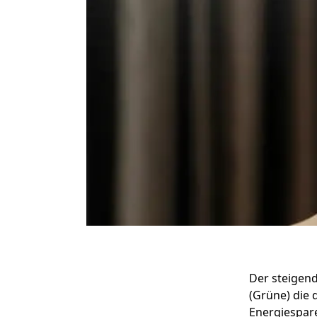
Montana 
SWB
Der steigen
(Grüne) die
Energiespare