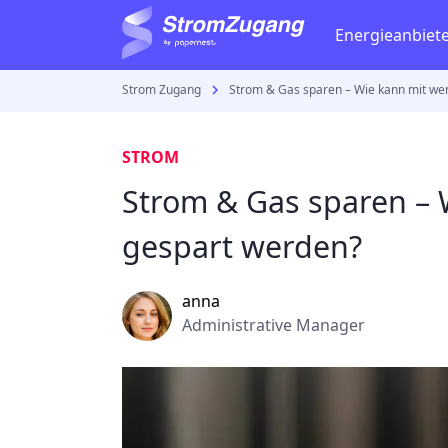
Energieanbiet
Strom Zugang
Strom & Gas sparen – Wie kann mit we
Gastarife
Strom
Vattenfall
Gaspreisvergleich
Stromverbrauch be
STROM
E.ON
Gaspreise
Stromanbieter wech
Strom & Gas sparen – 
Stadtwerk
Gasvertrag
Stromzähler
gespart werden?
RWE
Strom anmelden
Strom kündigen
EWE
anna
Administrative Manager
Eprimo
Aktuelles
EnBW
Gaskrise in Deutsch
E wie einf
Stromkrise