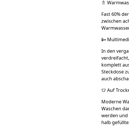
🚿
Warmwasse
Fast 60% der
zwischen ac
Warmwasser 
📴
Multimedi
In den verga
verdreifacht
komplett aus
Steckdose zu
auch abschal
👕
Auf Trock
Moderne Was
Waschen dar
werden und W
halb gefüllt