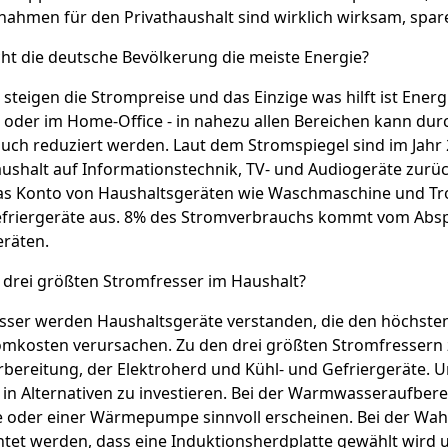
ahmen für den Privathaushalt sind wirklich wirksam, spar
ht die deutsche Bevölkerung die meiste Energie?
 steigen die Strompreise und das Einzige was hilft ist Energ
oder im Home-Office - in nahezu allen Bereichen kann du
uch reduziert werden. Laut dem Stromspiegel sind im Jahr
ushalt auf Informationstechnik, TV- und Audiogeräte zur
as Konto von Haushaltsgeräten wie Waschmaschine und T
efriergeräte aus. 8% des Stromverbrauchs kommt vom Absp
eräten.
 drei größten Stromfresser im Haushalt?
esser werden Haushaltsgeräte verstanden, die den höchst
mkosten verursachen. Zu den drei größten Stromfressern z
reitung, der Elektroherd und Kühl- und Gefriergeräte. Um
h in Alternativen zu investieren. Bei der Warmwasseraufber
 oder einer Wärmepumpe sinnvoll erscheinen. Bei der Wahl
tet werden, dass eine Induktionsherdplatte gewählt wird u