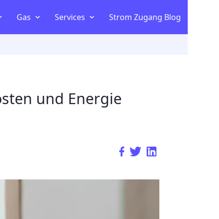
Gas
Services
Strom Zugang Blog
Kombitariff vergleichen
om
ltaik
osten und Energie
m Vergleich