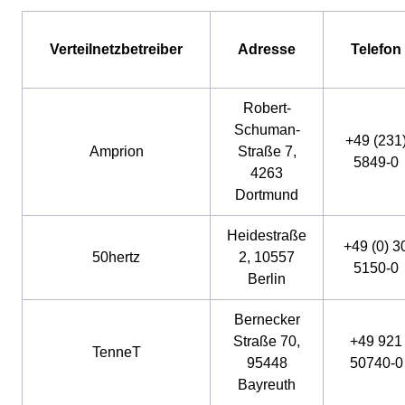
Verteilnetzbetreiber
Adresse
Telefon
Robert-
Schuman-
+49 (231
Amprion
Straße 7,
5849-0
4263
Dortmund
Heidestraße
+49 (0) 3
50hertz
2, 10557
5150-0
Berlin
Bernecker
Straße 70,
+49 921
TenneT
95448
50740-0
Bayreuth