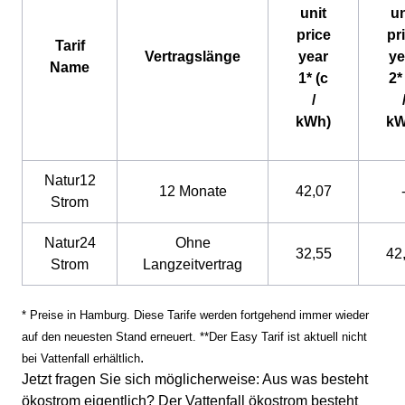
unit
un
price
pr
Tarif
Vertragslänge
year
ye
Name
1* (c
2*
/
kWh)
kW
Natur12
12 Monate
42,07
Strom
Natur24
Ohne
32,55
42
Strom
Langzeitvertrag
* Preise in Hamburg. Diese Tarife werden fortgehend immer wieder
auf den neuesten Stand erneuert. **Der Easy Tarif ist aktuell nicht
.
bei Vattenfall erhältlich
Jetzt fragen Sie sich möglicherweise: Aus was besteht
ökostrom eigentlich? Der Vattenfall ökostrom besteht