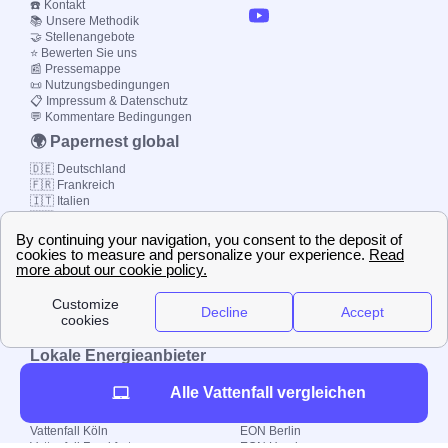
☎️ Kontakt
📚 Unsere Methodik
🤝 Stellenangebote
⭐ Bewerten Sie uns
📰 Pressemappe
📜 Nutzungsbedingungen
📋 Impressum & Datenschutz
💬 Kommentare Bedingungen
🌍 Papernest global
🇩🇪 Deutschland
🇫🇷 Frankreich
🇮🇹 Italien
🇪🇸 Spanien
🇬🇧 Großbritannien
🇧🇷 Brasilien
© 2000-2023 Strom-
Zugang Limited etc.
Lokale Energieanbieter
Vattenfall Berlin
Statdwerke Essen
Alle Vattenfall vergleichen
Vattenfall Hamburg
Statdwerke Bremen
Vattenfall München
Statdwerke Dresden
Vattenfall Köln
EON Berlin
Vattenfall Frankfurt
EON Hamburg