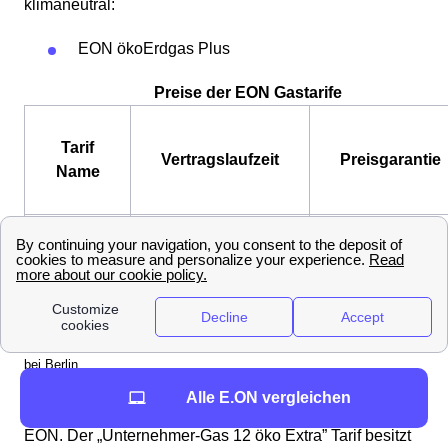
klimaneutral:
EON ökoErdgas Plus
Preise der EON Gastarife
Tarif
Vertragslaufzeit
Preisgarantie
Name
EON
ökoErdgas
12 Monate
1 Jahr
Plus
* Bei einem Jahresverbrauch von 18.000 kWh Gas in 16321 ,Bernau
bei Berlin .
Die Geschäftskunden mit Sitz in 16321 Bernau bei
Alle E.ON vergleichen
Berlin von EON haben ebenfalls eine Tarifoption bei
EON. Der „Unternehmer-Gas 12 öko Extra” Tarif besitzt