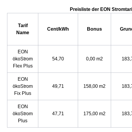
Preisliste der EON Stromtari
Tarif
Cent/kWh
Bonus
Grun
Name
EON
ökoStrom
54,70
0,00 m2
183,
Flex Plus
EON
ökoStrom
49,71
158,00 m2
183,
Fix Plus
EON
ökoStrom
47,71
175,00 m2
183,
Plus